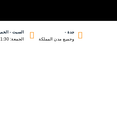
جدة -
السبت - الخميس:24
وجميع مدن المملكة
الجمعة: 1:30م إلى 10م