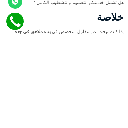
هل تشمل خدمتكم التصميم والتشطيب الكامل؟
خلاصة
إذا كنت تبحث عن مقاول متخصص في
بناء ملاحق في جدة
بمواصفات عالية، نحن نقدم لك الحل الشامل من التصميم حتى
التسليم. ملاحقنا تجمع بين المتانة، الجمال، والتكلفة المناسبة –
لتخدمك سنوات طويلة وتزيد من قيمة عقارك.
✔
0553372340 – تواصل معنا الآن للحصول على استشارة
مجانية