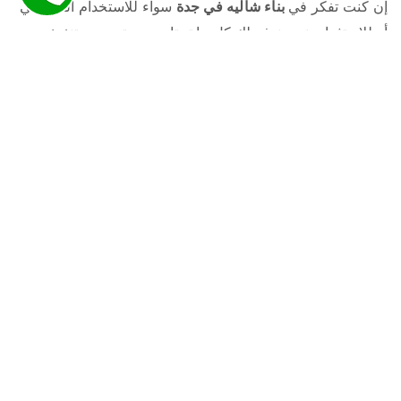
إن كنت تفكر في
بناء شاليه في جدة
سواء للاستخدام الشخصي
أو للاستثمار، نحن نوفر لك كل ما تحتاجه من تصميم، تنفيذ،
وتشطيب متكامل بأسعار منافسة وبجودة عالية. احصل على
استشارة مجانية الآن، وابدأ مشروعك السياحي بأمان وثقة.
✔
0553372340 – اتصل الآن لتحديد موعد معاينة مجانية
مؤسسة مقاولات معتمدة في جدة تقدم خدمات متكاملة
في بناء الفلل، العمائر، الاستراحات، الشاليهات، الملاحق