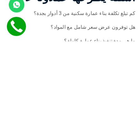
كم تبلغ تكلفة بناء عمارة سكنية من 3 أدوار بجدة؟
هل توفرون عرض سعر شامل مع المواد؟
ما هي مدة تنفيذ بناء عمارة كاملة؟
هل تتكفلون باستخراج الرخص والتصاريح؟
هل يمكن تنفيذ تشطيب اقتصادي أو فاخر حسب الطلب؟
خلاصة
إن اختيار
مقاول بناء عمائر في جدة
هو قرار يؤثر مباشرة على
نجاح مشروعك العقاري واستثماره على المدى البعيد. نحن نضع
بين يديك خبرتنا الطويلة ونُقدّم لك حلولاً متكاملة في بناء
العمائر، من التصميم حتى التسليم النهائي، بجودة مضمونة
وتكلفة مناسبة.